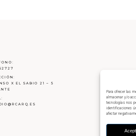
FONO:
62727
CCIÓN:
NSO X EL SABIO 21 – 5
ANTE
Para ofrecer las m
almacenar y/o acce
L:
tecnologías nos p
DIO@RCARQ.ES
identificaciones ú
afectar negativame
Acept