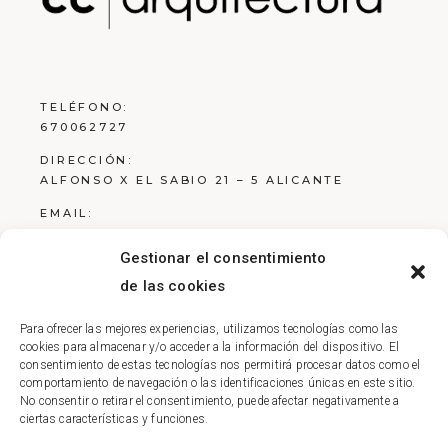
TELÉFONO:
670062727
DIRECCIÓN:
ALFONSO X EL SABIO 21 – 5 ALICANTE
EMAIL:
ESTUDIO@RCARQ.ES
Gestionar el consentimiento
de las cookies
Para ofrecer las mejores experiencias, utilizamos tecnologías como las
Aviso Legal
cookies para almacenar y/o acceder a la información del dispositivo. El
consentimiento de estas tecnologías nos permitirá procesar datos como el
Política de Privacidad
comportamiento de navegación o las identificaciones únicas en este sitio.
No consentir o retirar el consentimiento, puede afectar negativamente a
Política de Cookies
ciertas características y funciones.