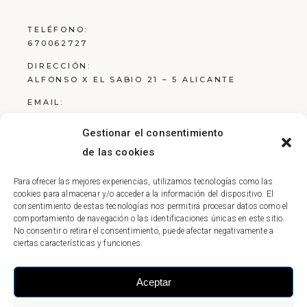
TELÉFONO:
670062727
DIRECCIÓN:
ALFONSO X EL SABIO 21 – 5 ALICANTE
EMAIL:
ESTUDIO@RCARQ.ES
Gestionar el consentimiento
de las cookies
Para ofrecer las mejores experiencias, utilizamos tecnologías como las
Aviso Legal
cookies para almacenar y/o acceder a la información del dispositivo. El
consentimiento de estas tecnologías nos permitirá procesar datos como el
Política de Privacidad
comportamiento de navegación o las identificaciones únicas en este sitio.
No consentir o retirar el consentimiento, puede afectar negativamente a
Política de Cookies
ciertas características y funciones.
Aceptar