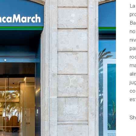
La
pr
Ba
no
ni
pa
ro
ma
al
ju
co
es
Sh