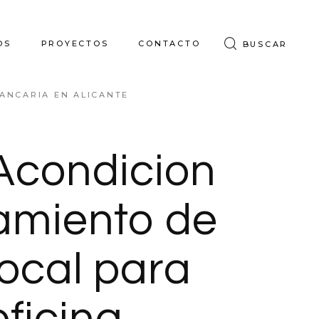
OS
PROYECTOS
CONTACTO
BUSCAR
ANCARIA EN ALICANTE
Acondicion
amiento de
local para
oficina