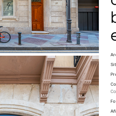
Ar
Si
Pr
Co
Co
Fo
Añ