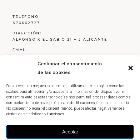
TELÉFONO:
670062727
DIRECCIÓN:
ALFONSO X EL SABIO 21 – 5 ALICANTE
EMAIL:
ESTUDIO@RCARQ.ES
Gestionar el consentimiento
de las cookies
Para ofrecer las mejores experiencias, utilizamos tecnologías como las
Aviso Legal
cookies para almacenar y/o acceder a la información del dispositivo. El
consentimiento de estas tecnologías nos permitirá procesar datos como el
Política de Privacidad
comportamiento de navegación o las identificaciones únicas en este sitio.
No consentir o retirar el consentimiento, puede afectar negativamente a
Política de Cookies
ciertas características y funciones.
Aceptar