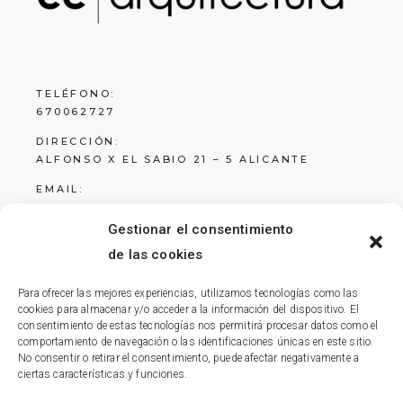
TELÉFONO:
670062727
DIRECCIÓN:
ALFONSO X EL SABIO 21 – 5 ALICANTE
EMAIL:
ESTUDIO@RCARQ.ES
Gestionar el consentimiento
de las cookies
Para ofrecer las mejores experiencias, utilizamos tecnologías como las
Aviso Legal
cookies para almacenar y/o acceder a la información del dispositivo. El
consentimiento de estas tecnologías nos permitirá procesar datos como el
Política de Privacidad
comportamiento de navegación o las identificaciones únicas en este sitio.
No consentir o retirar el consentimiento, puede afectar negativamente a
Política de Cookies
ciertas características y funciones.