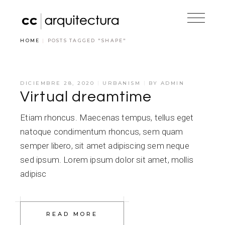
Skip
to
the
content
Reproductor
00:00
00:00
HOME
POSTS TAGGED "SHAPE"
de
audio
DICIEMBRE 28, 2020
URBANISM
BY
ADMIN
Virtual dreamtime
Etiam rhoncus. Maecenas tempus, tellus eget
natoque condimentum rhoncus, sem quam
semper libero, sit amet adipiscing sem neque
sed ipsum. Lorem ipsum dolor sit amet, mollis
adipisc
READ MORE