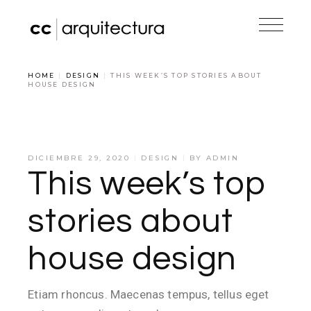
HOME
DESIGN
THIS WEEK’S TOP STORIES ABOUT
HOUSE DESIGN
DICIEMBRE 29, 2020
DESIGN
BY
ADMIN
This week’s top
stories about
house design
Etiam rhoncus. Maecenas tempus, tellus eget